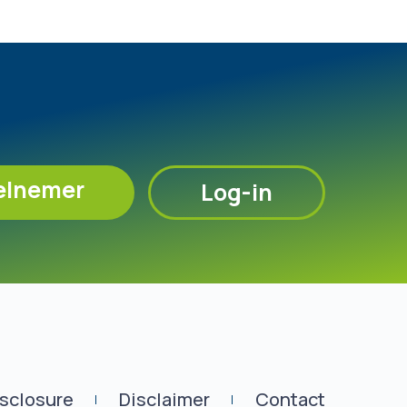
elnemer
Log-in
isclosure
Disclaimer
Contact