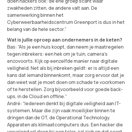
doen hackers ook: de ene groep scant waar
zwakheden zitten, de andere valt aan. De
samenwerking binnen het
Cyberweerbaarheidscentrum Greenport is dus in het
belang van de hele sector.”
Wat is jullie oproep aan ondernemers in de keten?
Bas: “Als je een huis koopt, dan neem je maatregelen
tegen inbrekers: een hek om je tuin, camera’s
enzovoorts. Kijk op eenzelfde manier naar digitale
veiligheid. Net als bij inbreken geldt: er is altijd een
kans dat iemand binnenkomt, maar zorg ervoor dat je
dan weet wat je moet doen om schade te voorkomen
of te herstellen. Zorg bijvoorbeeld voor goede back-
ups, in de Cloud en offline.“
André: “Iedereen denkt bij digitale veiligheid aan IT-
systemen. Maar die zijn vaak moeilijker binnen te
dringen dan de OT, de Operational Technology.
Apparaten als klimaatcomputers dus. Een hacker die
vervelend wil doen bij een teler, zal zich op dat soort