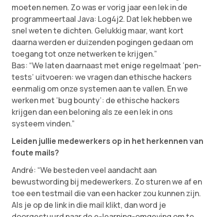
moeten nemen. Zo was er vorig jaar een lek in de
programmeertaal Java: Log4j2. Dat lek hebben we
snel weten te dichten. Gelukkig maar, want kort
daarna werden er duizenden pogingen gedaan om
toegang tot onze netwerken te krijgen.”
Bas: “We laten daarnaast met enige regelmaat ‘pen-
tests’ uitvoeren: we vragen dan ethische hackers
eenmalig om onze systemen aan te vallen. En we
werken met ‘bug bounty’: de ethische hackers
krijgen dan een beloning als ze een lek in ons
systeem vinden.”
Leiden jullie medewerkers op in het herkennen van
foute mails?
André: “We besteden veel aandacht aan
bewustwording bij medewerkers. Zo sturen we af en
toe een testmail die van een hacker zou kunnen zijn.
Als je op de link in die mail klikt, dan word je
doorgestuurd naar de e-learning-omgeving om te