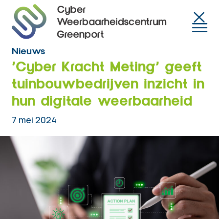
Togg
Nieuws
’Cyber Kracht Meting’ geeft
tuinbouwbedrijven inzicht in
hun digitale weerbaarheid
7 mei 2024